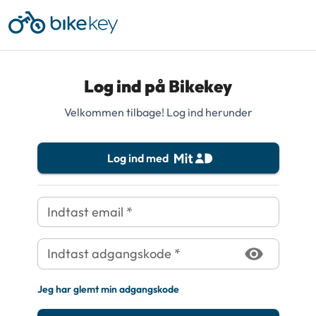
Navigated to new page at /login/
Log ind på Bikekey
Velkommen tilbage! Log ind herunder
Log ind med
Indtast email
*
Indtast adgangskode
*
Jeg har glemt min adgangskode